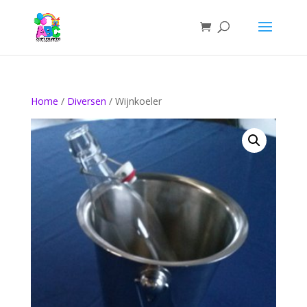
Home
/
Diversen
/ Wijnkoeler