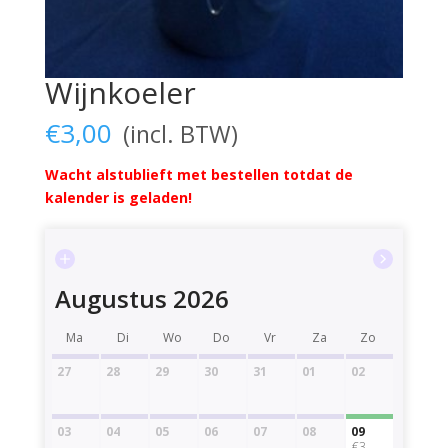
Wijnkoeler
€
3,00
Wacht alstublieft met bestellen totdat de
kalender is geladen!
Augustus 2026
Ma
Di
Wo
Do
Vr
Za
Zo
27
28
29
30
31
01
02
03
04
05
06
07
08
09
€3