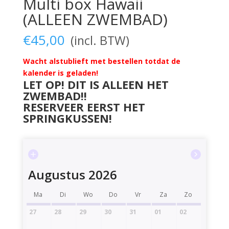
Multi box Hawaii
(ALLEEN ZWEMBAD)
€
45,00
Wacht alstublieft met bestellen totdat de
kalender is geladen!
LET OP! DIT IS ALLEEN HET
ZWEMBAD!!
RESERVEER EERST HET
SPRINGKUSSEN!
Augustus 2026
Ma
Di
Wo
Do
Vr
Za
Zo
27
28
29
30
31
01
02