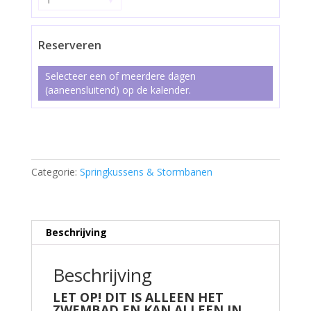
Reserveren
Selecteer een of meerdere dagen
(aaneensluitend) op de kalender.
Multi
box
Hawaii
Categorie:
Springkussens & Stormbanen
(ALLEEN
ZWEMBAD)
aantal
Beschrijving
Beschrijving
LET OP! DIT IS ALLEEN HET
ZWEMBAD EN KAN ALLEEN IN