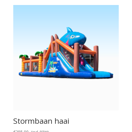
Stormbaan haai
€
295,00