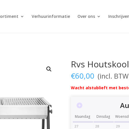
sortiment
Verhuurinformatie
Over ons
Inschrijve
Rvs Houtskoo
€
60,00
Wacht alstublieft met beste
Au
Maandag
Dinsdag
Woensd
27
28
29