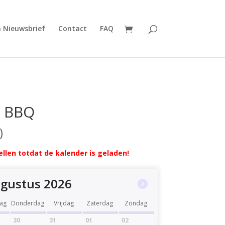
n Nieuwsbrief
Contact
FAQ
l BBQ
llen totdat de kalender is geladen!
gustus 2026
ag
Donderdag
Vrijdag
Zaterdag
Zondag
30
31
01
02