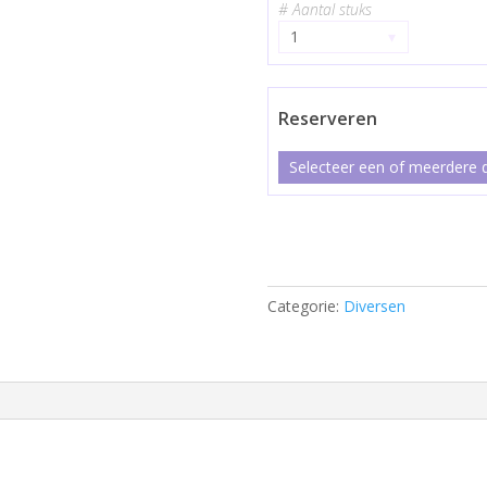
# Aantal stuks
1
▾
Reserveren
Selecteer een of meerdere d
Rvs
Houtskool
BBQ
Categorie:
Diversen
aantal