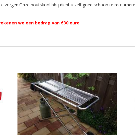
 te zorgen.Onze houtskool bbq dient u zelf goed schoon te retourne
rekenen we een bedrag van €30 euro