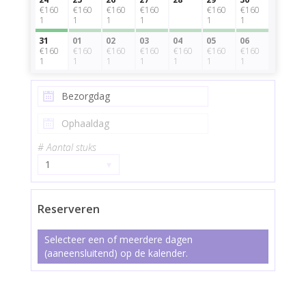
€160
€160
€160
€160
€160
€160
1
1
1
1
1
1
31
01
02
03
04
05
06
€160
€160
€160
€160
€160
€160
€160
1
1
1
1
1
1
1
# Aantal stuks
1
▾
Reserveren
Selecteer een of meerdere dagen
(aaneensluitend) op de kalender.
Witte