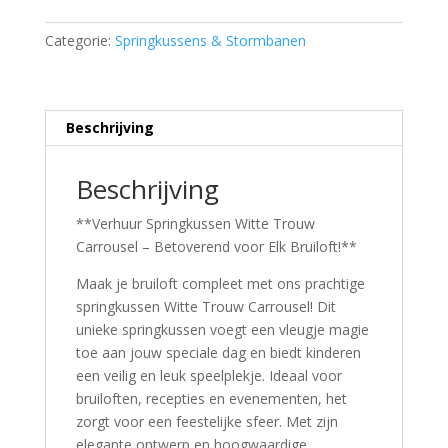
carrousel
springkussen
Categorie:
Springkussens & Stormbanen
(trouwerij/doop/communie/gender
reveal)
aantal
Beschrijving
Beschrijving
**Verhuur Springkussen Witte Trouw
Carrousel – Betoverend voor Elk Bruiloft!**
Maak je bruiloft compleet met ons prachtige
springkussen Witte Trouw Carrousel! Dit
unieke springkussen voegt een vleugje magie
toe aan jouw speciale dag en biedt kinderen
een veilig en leuk speelplekje. Ideaal voor
bruiloften, recepties en evenementen, het
zorgt voor een feestelijke sfeer. Met zijn
elegante ontwerp en hoogwaardige