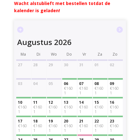
Wacht alstublieft met bestellen totdat de
kalender is geladen!
Augustus 2026
Ma
Di
Wo
Do
Vr
Za
Zo
27
28
29
30
31
01
02
03
04
05
06
07
08
09
€160
€160
€160
€160
1
1
1
1
10
11
12
13
14
15
16
€160
€160
€160
€160
€160
€160
€160
1
1
1
1
1
1
1
17
18
19
20
21
22
23
€160
€160
€160
€160
€160
€160
€160
1
1
1
1
1
1
1
24
25
26
27
28
29
30