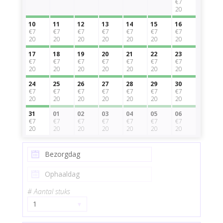
€7
20
10
11
12
13
14
15
16
€7
€7
€7
€7
€7
€7
€7
20
20
20
20
20
20
20
17
18
19
20
21
22
23
€7
€7
€7
€7
€7
€7
€7
20
20
20
20
20
20
20
24
25
26
27
28
29
30
€7
€7
€7
€7
€7
€7
€7
20
20
20
20
20
20
20
31
01
02
03
04
05
06
€7
€7
€7
€7
€7
€7
€7
20
20
20
20
20
20
20
# Aantal stuks
1
▾