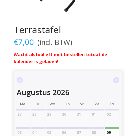
Terrastafel
€
7,00
Wacht alstublieft met bestellen totdat de
kalender is geladen!
Augustus 2026
Ma
Di
Wo
Do
Vr
Za
Zo
27
28
29
30
31
01
02
03
04
05
06
07
08
09