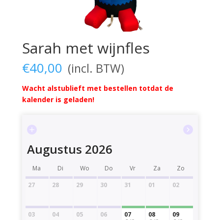
Sarah met wijnfles
€
40,00
Wacht alstublieft met bestellen totdat de
kalender is geladen!
Augustus 2026
Ma
Di
Wo
Do
Vr
Za
Zo
27
28
29
30
31
01
02
03
04
05
06
07
08
09