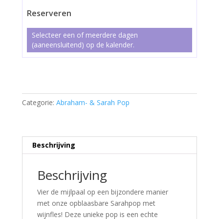
Reserveren
Selecteer een of meerdere dagen
(aaneensluitend) op de kalender.
Sarah
met
wijnfles
Categorie:
Abraham- & Sarah Pop
aantal
Beschrijving
Beschrijving
Vier de mijlpaal op een bijzondere manier
met onze opblaasbare Sarahpop met
wijnfles! Deze unieke pop is een echte