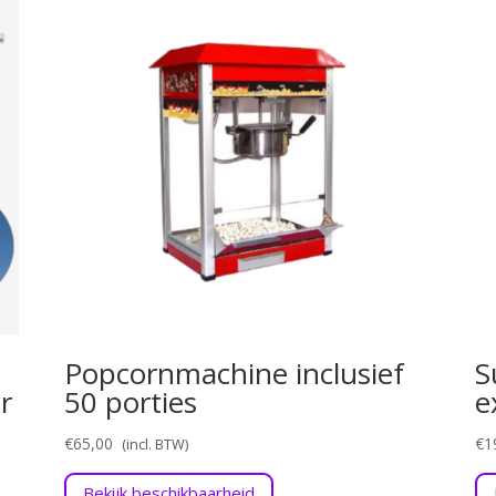
Popcornmachine inclusief
S
r
50 porties
e
€
65,00
€
1
Bekijk beschikbaarheid