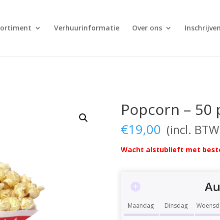
sortiment
Verhuurinformatie
Over ons
Inschrijve
Popcorn – 50 
€
19,00
Wacht alstublieft met beste
Au
Maandag
Dinsdag
Woensd