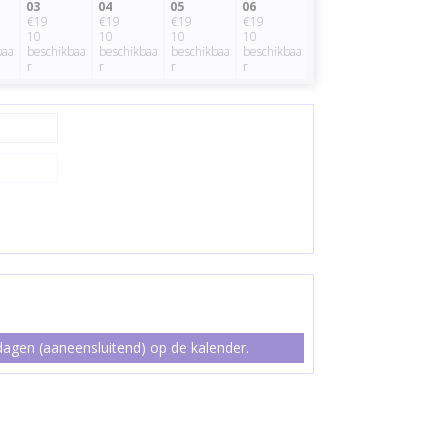
03
04
05
06
€19
€19
€19
€19
10
10
10
10
baa
beschikbaa
beschikbaa
beschikbaa
beschikbaa
r
r
r
r
agen (aaneensluitend) op de kalender.