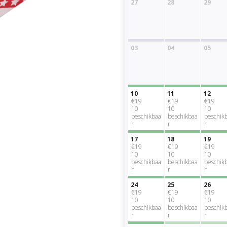
27
28
29
03
04
05
10
11
12
€19
€19
€19
10
10
10
beschikbaa
beschikbaa
beschik
r
r
r
17
18
19
€19
€19
€19
10
10
10
beschikbaa
beschikbaa
beschik
r
r
r
24
25
26
€19
€19
€19
10
10
10
beschikbaa
beschikbaa
beschik
r
r
r