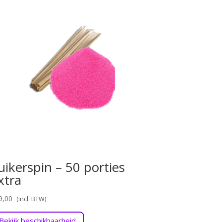
uikerspin – 50 porties
xtra
9,00
Bekijk beschikbaarheid