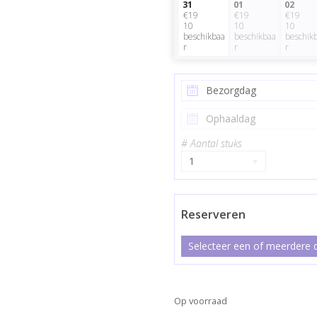
31
01
02
€19
€19
€19
10
10
10
beschikbaa
beschikbaa
beschik
r
r
r
# Aantal stuks
1
▾
Reserveren
Selecteer een of meerdere d
Op voorraad