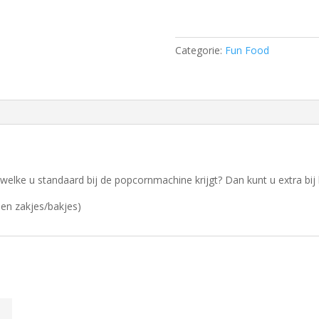
Popcorn
-
50
Categorie:
Fun Food
porties
extra
aantal
welke u standaard bij de popcornmachine krijgt? Dan kunt u extra bij 
 en zakjes/bakjes)