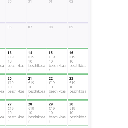
30
31
01
02
06
07
08
09
13
14
15
16
€19
€19
€19
€19
10
10
10
10
baa
beschikbaa
beschikbaa
beschikbaa
beschikbaa
r
r
r
r
20
21
22
23
€19
€19
€19
€19
10
10
10
10
baa
beschikbaa
beschikbaa
beschikbaa
beschikbaa
r
r
r
r
27
28
29
30
€19
€19
€19
€19
10
10
10
10
baa
beschikbaa
beschikbaa
beschikbaa
beschikbaa
r
r
r
r