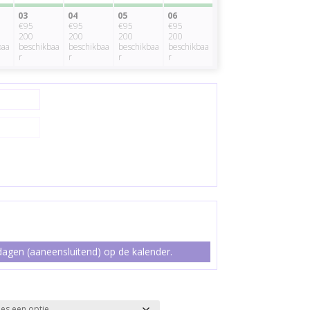
03
04
05
06
€95
€95
€95
€95
200
200
200
200
baa
beschikbaa
beschikbaa
beschikbaa
beschikbaa
r
r
r
r
agen (aaneensluitend) op de kalender.