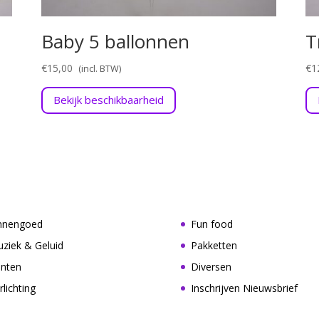
Baby 5 ballonnen
T
€
15,00
€
1
Bekijk beschikbaarheid
nnengoed
Fun food
ziek & Geluid
Pakketten
nten
Diversen
rlichting
Inschrijven Nieuwsbrief