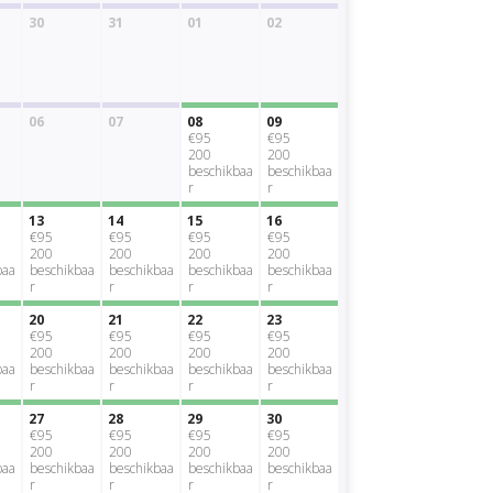
30
31
01
02
06
07
08
09
€95
€95
200
200
beschikbaa
beschikbaa
r
r
13
14
15
16
€95
€95
€95
€95
200
200
200
200
baa
beschikbaa
beschikbaa
beschikbaa
beschikbaa
r
r
r
r
20
21
22
23
€95
€95
€95
€95
200
200
200
200
baa
beschikbaa
beschikbaa
beschikbaa
beschikbaa
r
r
r
r
27
28
29
30
€95
€95
€95
€95
200
200
200
200
baa
beschikbaa
beschikbaa
beschikbaa
beschikbaa
r
r
r
r