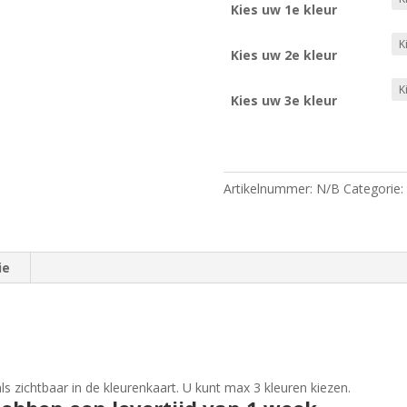
Kies uw 1e kleur
Kies uw 2e kleur
Kies uw 3e kleur
Boog
voor
1
Artikelnummer:
N/B
Categorie:
deur
(in
diverse
ie
kleuren
mogelijk)
aantal
ls zichtbaar in de kleurenkaart. U kunt max 3 kleuren kiezen.